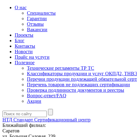
О нас
Специалисты
Гарантии
Отзывы
Вакансии
Проекты
Блог
Контакты
Новости
Прайс на услуги
Полезное
Технические регламенты ТР ТС
Классификаторы продукции и услуг ОКПД2, ТНВ
Перечни продукции подлежащей обязательной сер
Перечень товаров не подлежащих сертификации
Проверка подлинности документов и реестры
Вопрос-ответ/FAQ
Акции
НТД Стандарт
Сертификационный центр
Ближайший филиал:
Саратов
ул. ​​​​​​Большая Садовая, 239