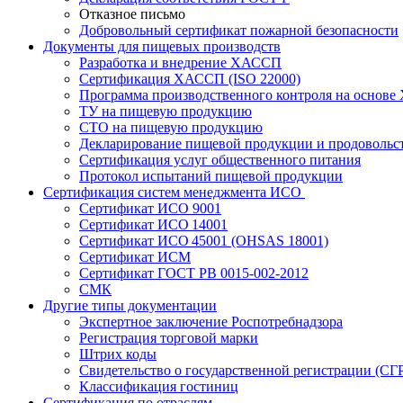
Отказное письмо
Добровольный сертификат пожарной безопасности
Документы для пищевых производств
Разработка и внедрение ХАССП
Сертификация ХАССП (ISO 22000)
Программа производственного контроля на основ
ТУ на пищевую продукцию
СТО на пищевую продукцию
Декларирование пищевой продукции и продовольс
Сертификация услуг общественного питания
Протокол испытаний пищевой продукции
Сертификация систем менеджмента ИСО
Сертификат ИСО 9001
Сертификат ИСО 14001
Сертификат ИСО 45001 (OHSAS 18001)
Сертификат ИСМ
Сертификат ГОСТ РВ 0015-002-2012
СМК
Другие типы документации
Экспертное заключение Роспотребнадзора
Регистрация торговой марки
Штрих коды
Свидетельство о государственной регистрации (СГ
Классификация гостиниц
Сертификация по отраслям