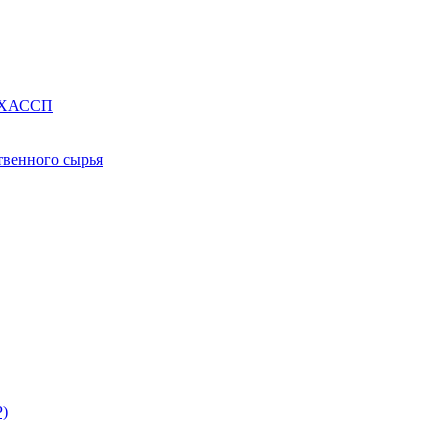
е ХАССП
твенного сырья
Р)