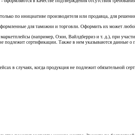
 - оформляются в качестве подтверждения отсутствия требовани
 только по инициативе производителя или продавца, для решения
ормленные для таможни и торговли. Оформить их может любой
маркетплейсы (например, Озон, Вайлдберриз и т. д.), при участ
е не подлежит сертификации. Также в нем указываются данные 
лейсах в случаях, когда продукция не подлежит обязательной се