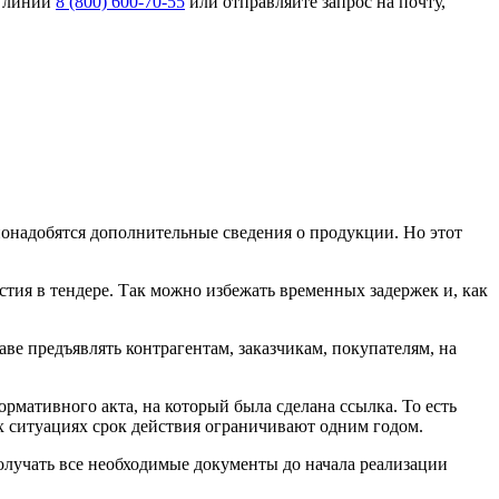
й линии
8 (800) 600-70-55
или отправляйте запрос на почту,
 понадобятся дополнительные сведения о продукции. Но этот
стия в тендере. Так можно избежать временных задержек и, как
е предъявлять контрагентам, заказчикам, покупателям, на
ормативного акта, на который была сделана ссылка. То есть
х ситуациях срок действия ограничивают одним годом.
лучать все необходимые документы до начала реализации