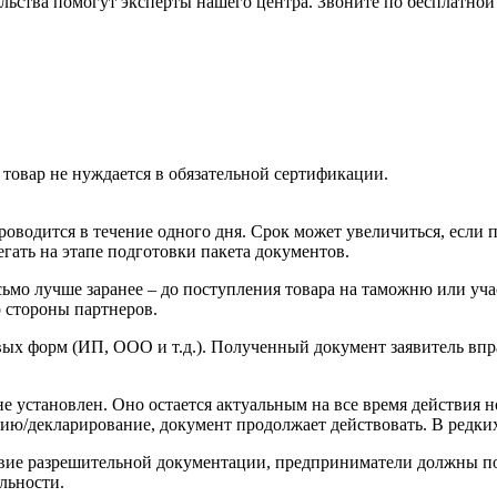
льства помогут эксперты нашего центра. Звоните по бесплатно
товар не нуждается в обязательной сертификации.
роводится в течение одного дня. Срок может увеличиться, если
ать на этапе подготовки пакета документов.
ьмо лучше заранее – до поступления товара на таможню или уча
о стороны партнеров.
 форм (ИП, ООО и т.д.). Полученный документ заявитель вправ
е установлен. Оно остается актуальным на все время действия н
ацию/декларирование, документ продолжает действовать. В редки
твие разрешительной документации, предприниматели должны по
льности.