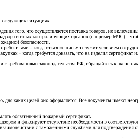
в следующих ситуациях:
дения того, что осуществляется поставка товаров, не включенн
надзора и иных контролирующих органов (например МЧС) – чтоб
пожарной безопасности.
отребителями – когда отказное письмо служит условием сотрудн
акупках – когда требуется доказать, что на изделия сертификат 
ии с требованиями законодательства РФ, обращайтесь к эксперт
го, для каких целей оно оформляется. Все документы имеют нео
млять обязательный пожарный сертификат.
адзором и фиксируют отсутствие необходимости в соответствую
 взаимодействии с таможенными службами для подтверждения от