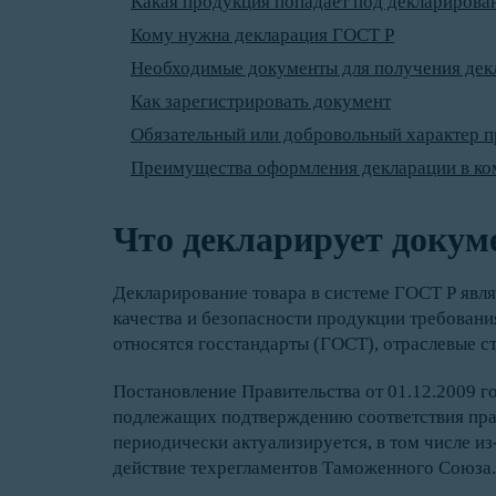
Какая продукция попадает под декларирова
Кому нужна декларация ГОСТ Р
Необходимые документы для получения дек
Как зарегистрировать документ
Обязательный или добровольный характер 
Преимущества оформления декларации в ко
Что декларирует докум
Декларирование товара в системе ГОСТ Р явл
качества и безопасности продукции требован
относятся госстандарты (ГОСТ), отраслевые с
Постановление Правительства от 01.12.2009 г
подлежащих подтверждению соответствия пра
периодически актуализируется, в том числе и
действие техрегламентов Таможенного Союза.