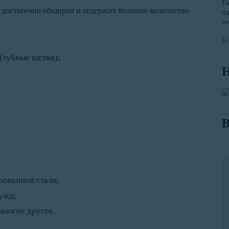
Го
н достаточно обширен и содержит большое количество
па
со
Б
(зубные щетки);
Н
В
рованной стали;
ужд;
многое другое.