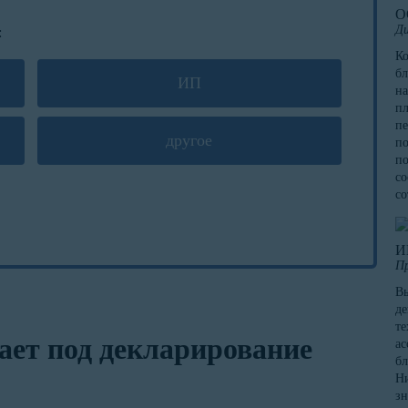
О
Ди
:
К
бл
ИП
на
пл
пе
другое
по
по
со
со
И
П
Вы
де
те
ает под декларирование
ас
бл
Ни
зн