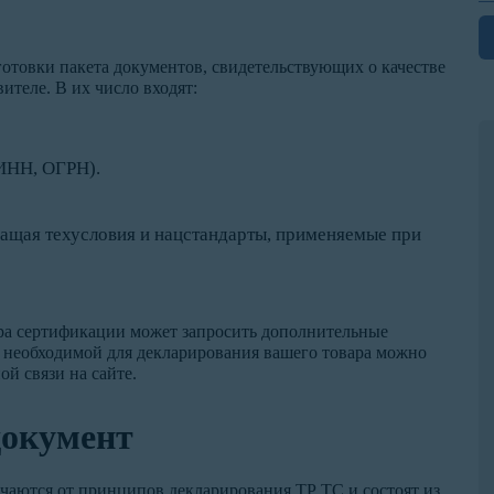
отовки пакета документов, свидетельствующих о качестве
ителе. В их число входят:
(ИНН, ОГРН).
жащая техусловия и нацстандарты, применяемые при
ра сертификации может запросить дополнительные
, необходимой для декларирования вашего товара можно
й связи на сайте.
документ
аются от принципов декларирования ТР ТС и состоят из