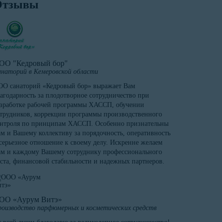
Отзывы
ОО "Кедровый бор"
наторий в Кемеровской области
О санаторий «Кедровый бор» выражает Вам
агодарность за плодотворное сотрудничество при
зработке рабочей программы ХАССП, обучении
трудников, коррекции программы производственного
онтроля по принципам ХАССП. Особенно признательны
м и Вашему коллективу за порядочность, оперативность
серьезное отношение к своему делу. Искренне желаем
м и каждому Вашему сотруднику профессионального
ста, финансовой стабильности и надежных партнеров.
ОО «Аурум Витэ»
оизводство парфюмерных и косметических средств