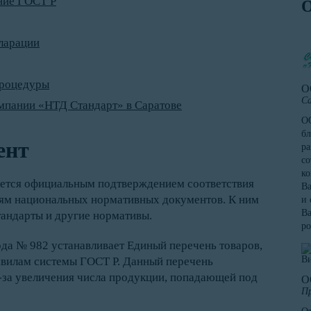
ние ГОСТ Р
ларации
процедуры
О
Са
мпании «НТД Стандарт» в Саратове
ОО
бл
ент
ра
со
к
яется официальным подтверждением соответствия
Ва
иям национальных нормативных документов. К ним
и 
Ва
тандарты и другие нормативы.
ро
ода № 982 устанавливает Единый перечень товаров,
вилам системы ГОСТ Р. Данный перечень
з-за увеличения числа продукции, попадающей под
О
Пр