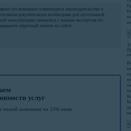
От
Пр
нно отслеживают изменения в законодательстве и
Ру
ительная документация необходима для легитимной
ко
ной консультации свяжитесь с нашим экспертом по
в
закажите обратный звонок на сайте.
З
Пр
хл
Вы
ка
се
тр
см
лаем
по
оимости услуг
бы
Кс
пр
в нашей компании на 15% ниже
на