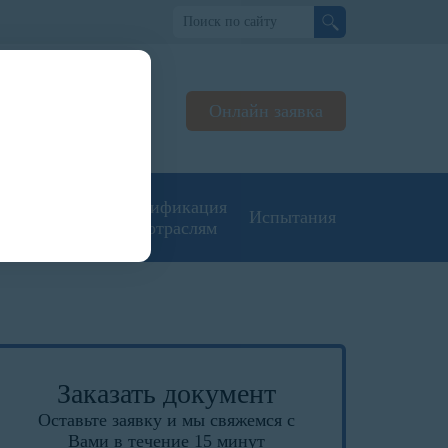
о
Онлайн заявка
ьтируем
жерах
угие типы
Сертификация
Испытания
кументации
по отраслям
Заказать документ
Оставьте заявку и мы свяжемся с
Вами в течение 15 минут