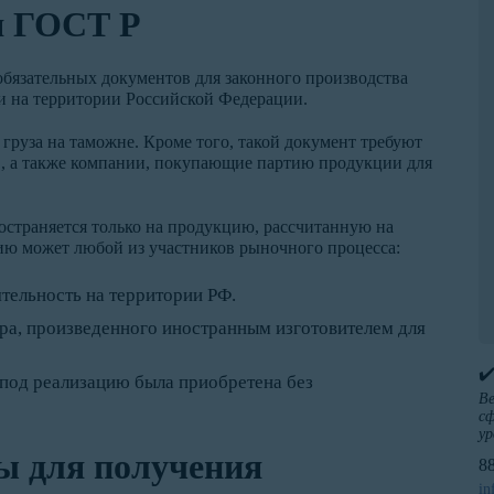
я ГОСТ Р
обязательных документов для законного производства
и на территории Российской Федерации.
 груза на таможне. Кроме того, такой документ требуют
, а также компании, покупающие партию продукции для
остраняется только на продукцию, рассчитанную на
ию может любой из участников рыночного процесса:
тельность на территории РФ.
а, произведенного иностранным изготовителем для
✔
я под реализацию была приобретена без
Ве
сф
ур
ы для получения
8
in