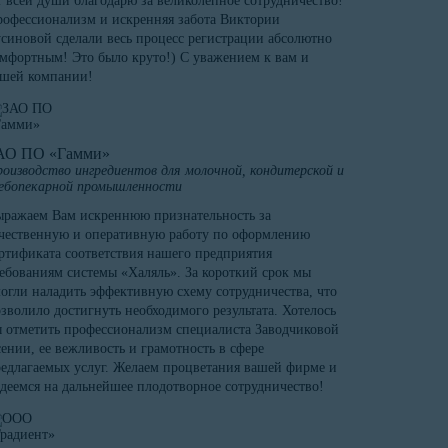
 всей души благодарю за великолепное сотрудничество!
офессионализм и искренняя забота Виктории
синовой сделали весь процесс регистрации абсолютно
мфортным! Это было круто!) С уважением к вам и
ашей компании!
АО ПО «Гамми»
оизводство ингредиентов для молочной, кондитерской и
ебопекарной промышленности
ражаем Вам искреннюю признательность за
чественную и оперативную работу по оформлению
ртификата соответствия нашего предприятия
ебованиям системы «Халяль». За короткий срок мы
огли наладить эффективную схему сотрудничества, что
зволило достигнуть необходимого результата. Хотелось
 отметить профессионализм специалиста Заводчиковой
ении, ее вежливость и грамотность в сфере
едлагаемых услуг. Желаем процветания вашей фирме и
деемся на дальнейшее плодотворное сотрудничество!