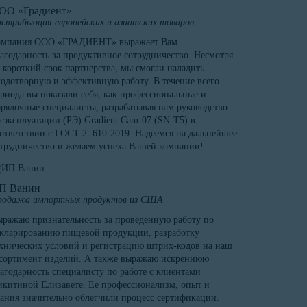
ОО «Градиент»
стрибьюция европейских и азиатских товаров
омпания ООО «ГРАДИЕНТ» выражает Вам
агодарность за продуктивное сотрудничество. Несмотря
 короткий срок партнерства, мы смогли наладить
одотворную и эффективную работу. В течение всего
риода вы показали себя, как профессиональные и
рядочные специалисты, разрабатывая нам руководство
 эксплуатации (РЭ) Gradient Cam-07 (SN-T5) в
ответствии с ГОСТ 2. 610-2019. Надеемся на дальнейшее
трудничество и желаем успеха Вашей компании!
П Ванин
родажа импортных продуктов из США
ражаю признательность за проведенную работу по
кларированию пищевой продукции, разработку
хнических условий и регистрацию штрих-кодов на наш
сортимент изделий. А также выражаю искреннюю
агодарность специалисту по работе с клиентами
китиной Елизавете. Ее профессионализм, опыт и
ания значительно облегчили процесс сертификации.