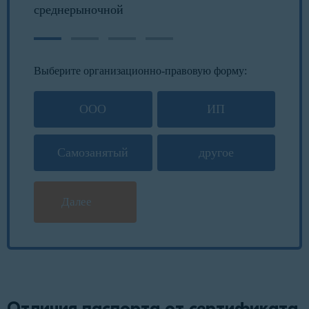
среднерыночной
Выберите организационно-правовую форму:
ООО
ИП
Самозанятый
другое
Далее
Отличия паспорта от сертификата