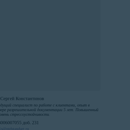
️Сергей Константинов
дущий специалист по работе с клиентами, опыт в
ере разрешительной документации 5 лет. Повышенный
овень стрессоустойчивости.
8006007055 доб. 231
fo@ntdstandart.ru