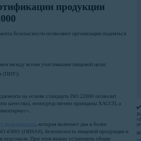
ртификации продукции
2000
ента безопасности позволяют организации подняться
мен между всеми участниками пищевой цепи;
я (ППУ);
джмента на основе стандарта ISO 22000 позволит
та качества), непосредственно принципы ХАССП, а
✔
иментариус».
Ве
сф
му менеджмента
, которая включает два и более
ур
ISO 45001 (OHSAS), безопасность пищевой продукции и
8
я персонала. При этом важно установить общие
in