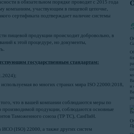
асности в обязательном порядке проводят с 2015 года
ому компаниям, участвующим в пищевой цепочке,
кого сертификата подтверждает наличие системы
ти пищевой продукции происходит добровольно, в
О
ваний к этой процедуре, но документы,
Са
ь.
ОО
бл
етствующим государственным стандартам:
ра
со
.2024);
к
Ва
используемая во многих странах мира ISO 22000:2018,
и 
Ва
ро
того, что в вашей компании соблюдаются меры по
ью производимой продукции, соблюдаются основные
нтов Таможенного союза (ТР ТС), СанПиН.
О
Пр
ИСО (ISO) 22000, а также других систем