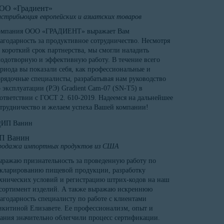
ОО «Градиент»
стрибьюция европейских и азиатских товаров
омпания ООО «ГРАДИЕНТ» выражает Вам
агодарность за продуктивное сотрудничество. Несмотря
 короткий срок партнерства, мы смогли наладить
одотворную и эффективную работу. В течение всего
риода вы показали себя, как профессиональные и
рядочные специалисты, разрабатывая нам руководство
 эксплуатации (РЭ) Gradient Cam-07 (SN-T5) в
ответствии с ГОСТ 2. 610-2019. Надеемся на дальнейшее
трудничество и желаем успеха Вашей компании!
П Ванин
родажа импортных продуктов из США
ражаю признательность за проведенную работу по
кларированию пищевой продукции, разработку
хнических условий и регистрацию штрих-кодов на наш
сортимент изделий. А также выражаю искреннюю
агодарность специалисту по работе с клиентами
китиной Елизавете. Ее профессионализм, опыт и
ания значительно облегчили процесс сертификации.