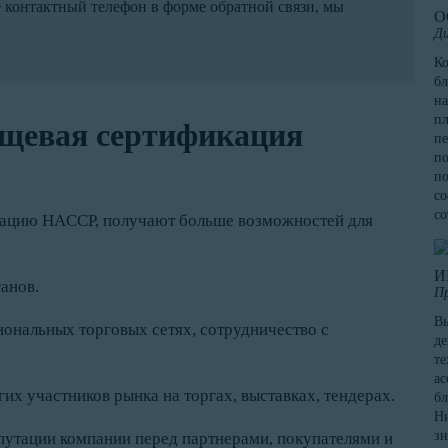
е контактный телефон в форме обратной связи, мы
О
Ди
К
бл
на
пл
ищевая сертификация
пе
по
по
со
со
кацию HACCP, получают больше возможностей для
И
анов.
П
Вы
иональных торговых сетях, сотрудничество с
де
те
ас
х участников рынка на торгах, выставках, тендерах.
бл
Ни
зн
утации компании перед партнерами, покупателями и