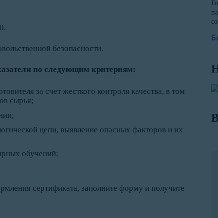
Го
па
со
0.
Б
вольственной безопасности.
Н
оказатели по следующим критериям:
овителя за счет жесткого контроля качества, в том
ов сырья;
нии;
В
логической цепи, выявление опасных факторов и их
ярных обучений;
рмления сертификата, заполните форму и получите