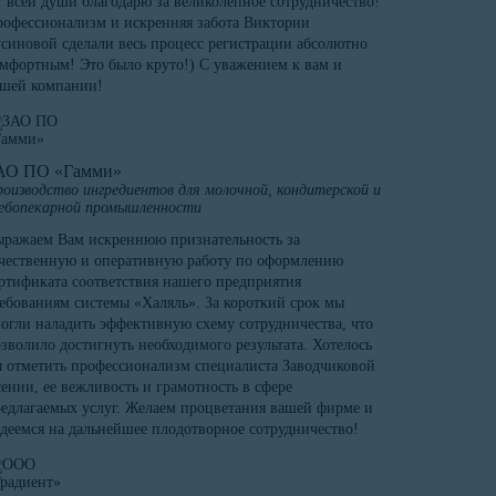
 всей души благодарю за великолепное сотрудничество!
офессионализм и искренняя забота Виктории
синовой сделали весь процесс регистрации абсолютно
мфортным! Это было круто!) С уважением к вам и
ашей компании!
АО ПО «Гамми»
оизводство ингредиентов для молочной, кондитерской и
ебопекарной промышленности
ражаем Вам искреннюю признательность за
чественную и оперативную работу по оформлению
ртификата соответствия нашего предприятия
ебованиям системы «Халяль». За короткий срок мы
огли наладить эффективную схему сотрудничества, что
зволило достигнуть необходимого результата. Хотелось
 отметить профессионализм специалиста Заводчиковой
ении, ее вежливость и грамотность в сфере
едлагаемых услуг. Желаем процветания вашей фирме и
деемся на дальнейшее плодотворное сотрудничество!