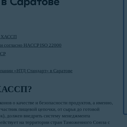
 в Саратове
я ХАССП
и согласно HACCP ISO 22000
CCP
мпании «НТД Стандарт» в Саратове
 ХАССП?
онов о качестве и безопасности продуктов, а именно,
й участник пищевой цепочки, от сырья до готовой
ок), должен внедрить систему менеджмента
действует на территории стран Таможенного Союза с