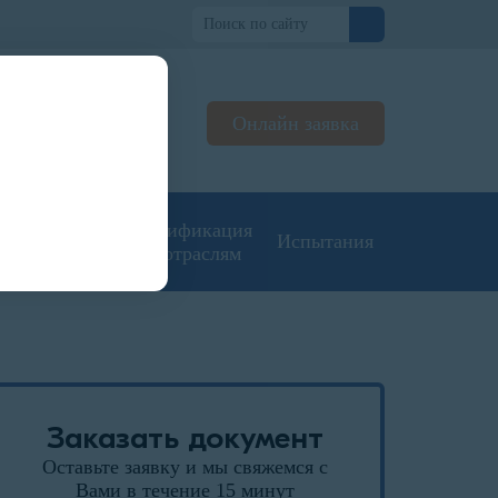
но
Онлайн заявка
ьтируем
жерах
угие типы
Сертификация
Испытания
кументации
по отраслям
Заказать документ
Оставьте заявку и мы свяжемся с
Вами в течение 15 минут