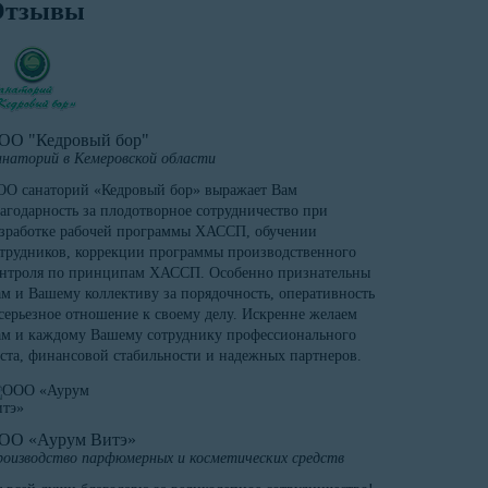
Отзывы
ОО "Кедровый бор"
наторий в Кемеровской области
О санаторий «Кедровый бор» выражает Вам
агодарность за плодотворное сотрудничество при
зработке рабочей программы ХАССП, обучении
трудников, коррекции программы производственного
онтроля по принципам ХАССП. Особенно признательны
м и Вашему коллективу за порядочность, оперативность
серьезное отношение к своему делу. Искренне желаем
м и каждому Вашему сотруднику профессионального
ста, финансовой стабильности и надежных партнеров.
ОО «Аурум Витэ»
оизводство парфюмерных и косметических средств