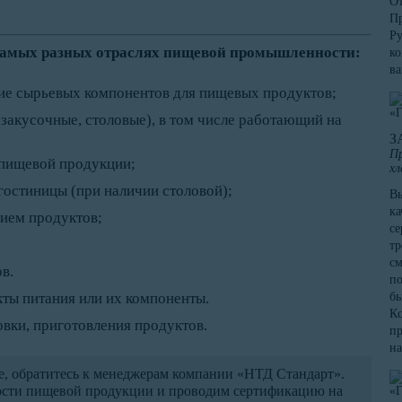
От
Пр
Ру
 самых разных отраслях пищевой промышленности:
ко
в
ие сырьевых компонентов для пищевых продуктов;
 закусочные, столовые), в том числе работающий на
З
Пр
 пищевой продукции;
хл
гостиницы (при наличии столовой);
Вы
ка
ием продуктов;
се
тр
см
в.
по
ты питания или их компоненты.
бы
Кс
вки, приготовления продуктов.
пр
на
, обратитесь к менеджерам компании «НТД Стандарт».
ости пищевой продукции и проводим сертификацию на