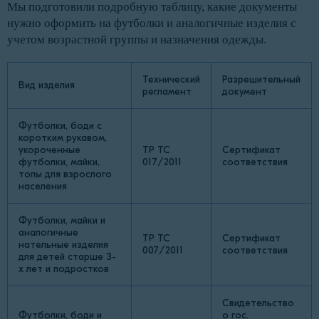
Мы подготовили подробную таблицу, какие документы
нужно оформить на футболки и аналогичные изделия с
учетом возрастной группы и назначения одежды.
Технический
Разрешительный
Вид изделия
регламент
документ
Футболки, боди с
коротким рукавом,
укороченные
ТР ТС
Сертификат
футболки, майки,
017/2011
соответствия
топы для взрослого
населения
Футболки, майки и
аналогичные
ТР ТС
Сертификат
нательные изделия
007/2011
соответствия
для детей старше 3-
х лет и подростков
Свидетельство
Футболки, боди и
о гос.