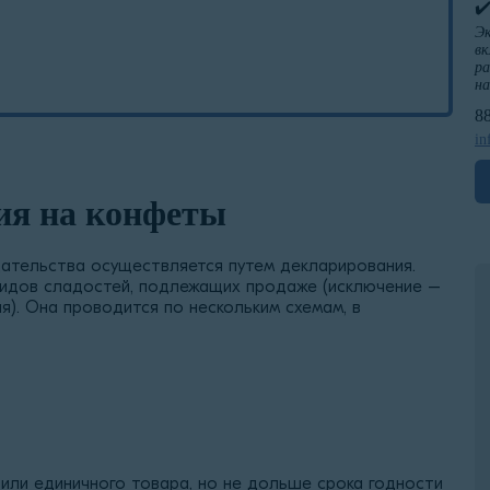
✔
Эк
вк
ра
н
8
in
ия на конфеты
ательства осуществляется путем декларирования.
видов сладостей, подлежащих продаже (исключение –
я). Она проводится по нескольким схемам, в
или единичного товара, но не дольше срока годности