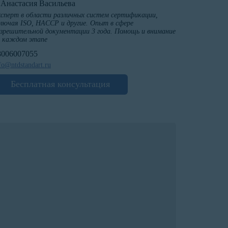
️Анастасия Васильева
сперт в области различных систем сертификации,
лючая ISO, HACCP и другие. Опыт в сфере
зрешительной документации 3 года. Помощь и внимание
а каждом этапе
8006007055
fo@ntdstandart.ru
Бесплатная консультация