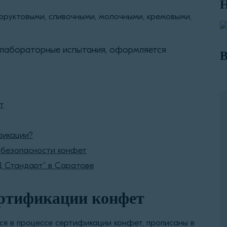
Н
руктовыми, сливочными, молочными, кремовыми,
 лабораторные испытания, оформляется
В
т
фикации?
 безопасности конфет
 Стандарт” в Саратове
ертификации конфет
ся в процессе сертификации конфет, прописаны в