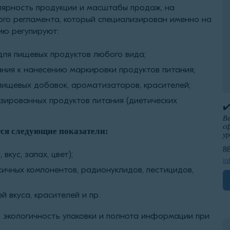
улярность продукции и масштабы продаж, на
ого регламента, который специализирован именно на
ию регулируют:
для пищевых продуктов любого вида;
ния к нанесению маркировки продуктов питания;
пищевых добавок, ароматизаторов, красителей;
зированных продуктов питания (диетических
✔
Ве
сф
тся следующие показатели:
ур
8
вкус, запах, цвет);
in
сичных компонентов, радионуклидов, пестицидов,
 вкуса, красителей и пр.
, экологичность упаковки и полнота информации при