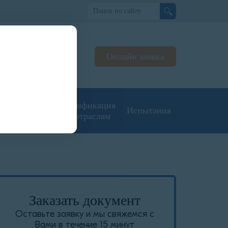
о
Онлайн заявка
ьтируем
жерах
угие типы
Сертификация
Испытания
кументации
по отраслям
Заказать документ
Оставьте заявку и мы свяжемся с
Вами в течение 15 минут