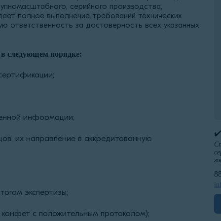
упномасштабного, серийного производства,
дает полное выполнение требований технических
ую ответственность за достоверность всех указанных
 в следующем порядке:
 сертификации;
енной информации;
✔
ов, их направление в аккредитованную
Сп
се
го
8
in
тогам экспертизы;
конфет с положительным протоколом);