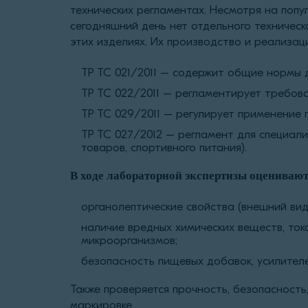
технических регламентах. Несмотря на поп
сегодняшний день нет отдельного техническ
этих изделиях. Их производство и реализац
ТР ТС 021/2011 – содержит общие нормы 
ТР ТС 022/2011 – регламентирует требова
ТР ТС 029/2011 – регулирует применение 
ТР ТС 027/2012 – регламент для специали
товаров, спортивного питания).
В ходе лабораторной экспертизы оцениваю
органолептические свойства (внешний вид, 
наличие вредных химических веществ, ток
микроорганизмов;
безопасность пищевых добавок, усилителей
Также проверяется прочность, безопасность
маркировке.