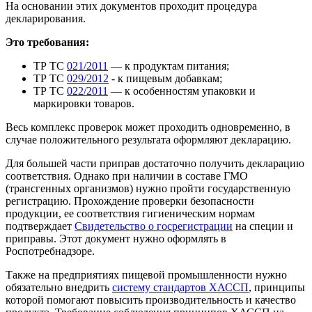
На основании этих документов проходит процедура
декларирования.
Это требования:
ТР ТС
021/2011
— к продуктам питания;
ТР ТС
029/2012
- к пищевым добавкам;
ТР ТС
022/2011
— к особенностям упаковки и
маркировки товаров.
Весь комплекс проверок может проходить одновременно, в
случае положительного результата оформляют декларацию.
Для большей части приправ достаточно получить декларацию
соответствия. Однако при наличии в составе ГМО
(трансгенных организмов) нужно пройти государственную
регистрацию. Прохождение проверки безопасности
продукции, ее соответствия гигиеническим нормам
подтверждает
Свидетельство о госрегистрации
на специи и
приправы. Этот документ нужно оформлять в
Роспотребнадзоре.
Также на предприятиях пищевой промышленности нужно
обязательно внедрить
систему стандартов ХАССП
, принципы
которой помогают повысить производительность и качество