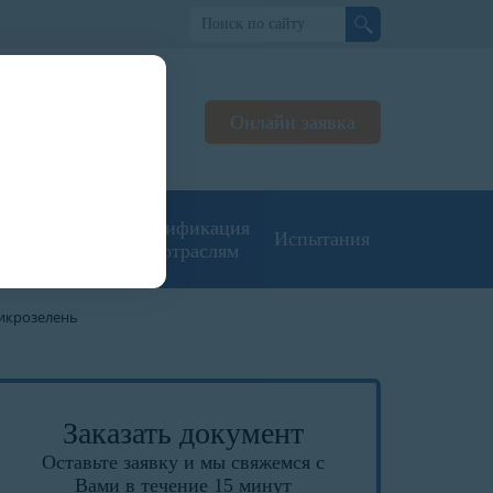
но
Онлайн заявка
ьтируем
жерах
угие типы
Сертификация
Испытания
кументации
по отраслям
микрозелень
Заказать документ
Оставьте заявку и мы свяжемся с
Вами в течение 15 минут