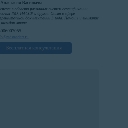
️Анастасия Васильева
сперт в области различных систем сертификации,
лючая ISO, HACCP и другие. Опыт в сфере
зрешительной документации 3 года. Помощь и внимание
а каждом этапе
8006007055
fo@ntdstandart.ru
Бесплатная консультация