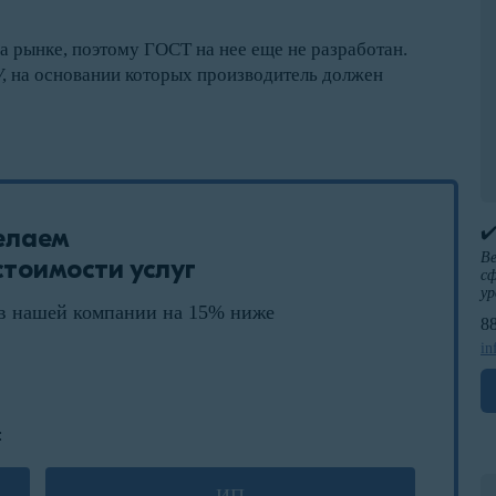
 рынке, поэтому ГОСТ на нее еще не разработан.
, на основании которых производитель должен
елаем
✔
Ве
тоимости услуг
сф
ур
в нашей компании на 15% ниже
8
in
: