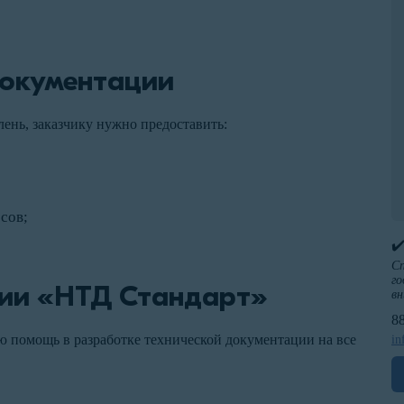
документации
ень, заказчику нужно предоставить:
сов;
✔
Сп
го
ии «НТД Стандарт»
вн
8
 помощь в разработке технической документации на все
in