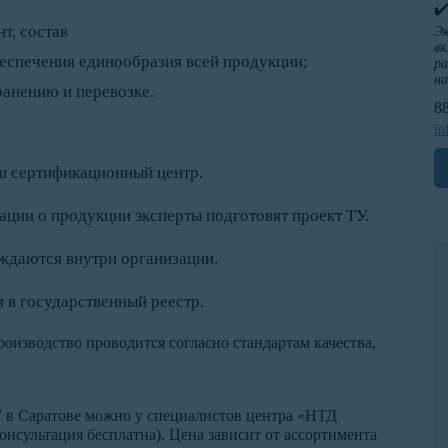
✔
т, состав
Эк
вк
беспечения единообразия всей продукции;
ра
н
ранению и перевозке.
8
in
ш сертификационный центр.
ции о продукции эксперты подготовят проект ТУ.
рждаются внутри организации.
 в государственный реестр.
роизводство проводится согласно стандартам качества,
У в Саратове можно у специалистов центра «НТД
онсультация бесплатна). Цена зависит от ассортимента