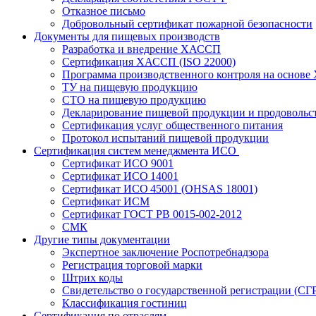
Отказное письмо
Добровольный сертификат пожарной безопасности
Документы для пищевых производств
Разработка и внедрение ХАССП
Сертификация ХАССП (ISO 22000)
Программа производственного контроля на основ
ТУ на пищевую продукцию
СТО на пищевую продукцию
Декларирование пищевой продукции и продовольс
Сертификация услуг общественного питания
Протокол испытаний пищевой продукции
Сертификация систем менеджмента ИСО
Сертификат ИСО 9001
Сертификат ИСО 14001
Сертификат ИСО 45001 (OHSAS 18001)
Сертификат ИСМ
Сертификат ГОСТ РВ 0015-002-2012
СМК
Другие типы документации
Экспертное заключение Роспотребнадзора
Регистрация торговой марки
Штрих коды
Свидетельство о государственной регистрации (СГ
Классификация гостиниц
Сертификация по отраслям