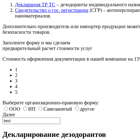
Декларация ТР ТС
– дезодоранты индивидуального назна
Свидетельство о гос. регистрации
(СГР) – антиперспиран
наноматериалов.
Дополнительно производитель или импортер продукции может 
безопасности товаров.
Заполните форму и мы сделаем
предварительный расчет стоимости услуг
Стоимость оформления документации в нашей компании на 1
1
2
3
4
5
Выберите организационно-правовую форму:
ООО
ИП
Самозанятый
другое
Далее
Декларирование дезодорантов