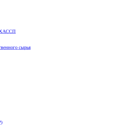
е ХАССП
твенного сырья
Р)